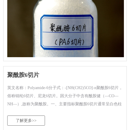
聚酰胺6切片
英文名称：Polyamide-6分子式：-[NH(CH2)5CO]-n聚酰胺6切片，
俗称锦纶6切片、尼龙6切片。因大分子中含有酰胺健（—CO—
NH—）,故称为聚酰胺。一、主要指标聚酰胺6切片通常呈白色柱
形颗粒状，熔点为210-220℃,分解温...
了解更多>>