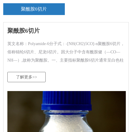
聚酰胺6切片
聚酰胺6切片
英文名称：Polyamide-6分子式：-[NH(CH2)5CO]-n聚酰胺6切片，
俗称锦纶6切片、尼龙6切片。因大分子中含有酰胺健（—CO—
NH—）,故称为聚酰胺。一、主要指标聚酰胺6切片通常呈白色柱
形颗粒状，熔点为210-220℃,分解温...
了解更多>>