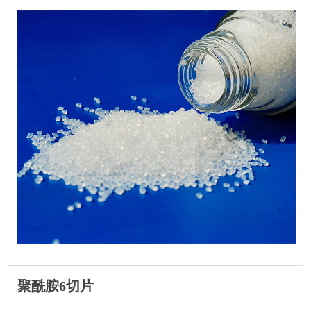
聚酰胺6切片