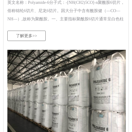
英文名称：Polyamide-6分子式：-[NH(CH2)5CO]-n聚酰胺6切片，
俗称锦纶6切片、尼龙6切片。因大分子中含有酰胺健（—CO—
NH—）,故称为聚酰胺。一、主要指标聚酰胺6切片通常呈白色柱
形颗粒状，熔点为210-220℃,分解温...
了解更多>>